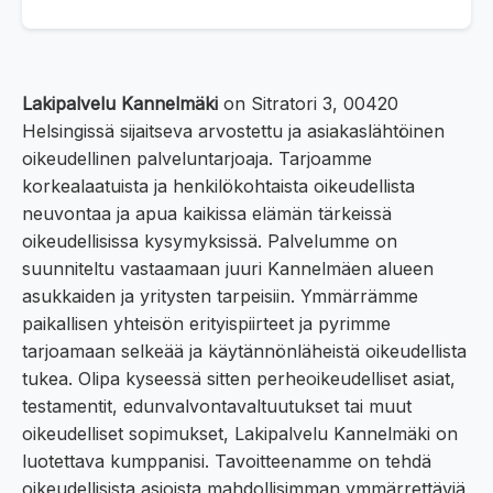
Lakipalvelu Kannelmäki
on Sitratori 3, 00420
Helsingissä sijaitseva arvostettu ja asiakaslähtöinen
oikeudellinen palveluntarjoaja. Tarjoamme
korkealaatuista ja henkilökohtaista oikeudellista
neuvontaa ja apua kaikissa elämän tärkeissä
oikeudellisissa kysymyksissä. Palvelumme on
suunniteltu vastaamaan juuri Kannelmäen alueen
asukkaiden ja yritysten tarpeisiin. Ymmärrämme
paikallisen yhteisön erityispiirteet ja pyrimme
tarjoamaan selkeää ja käytännönläheistä oikeudellista
tukea. Olipa kyseessä sitten perheoikeudelliset asiat,
testamentit, edunvalvontavaltuutukset tai muut
oikeudelliset sopimukset, Lakipalvelu Kannelmäki on
luotettava kumppanisi. Tavoitteenamme on tehdä
oikeudellisista asioista mahdollisimman ymmärrettäviä